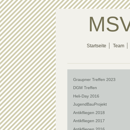
MSV
Startseite
Team
Graupner Treffen 2023
DGM Treffen
Heli-Day 2016
JugendBauProjekt
Antikfliegen 2018
Antikfliegen 2017
Antikfliegen 2016